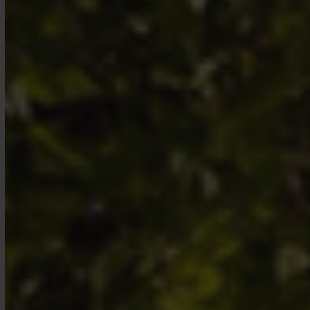
un pays au sein duquel cette offre, vente ou
recommandation est interdite.
Pour plus d’informations, il convient de se
reporter aux différents prospectus des fonds
disponibles auprès de PHG ou de la base GECO
publiée par l’Autorité des Marchés Financiers
(AMF). L’investissement est soumis à un
risque de perte en capital et les performances
passées ne préjugent pas des performances
futures et ne sont pas constantes dans le
temps.
PHG informe également l'investisseur sur le
fait qu'elle ne saurait être tenue responsable
de toute décision d'investissement, prise ou
non, sur la seule base des informations