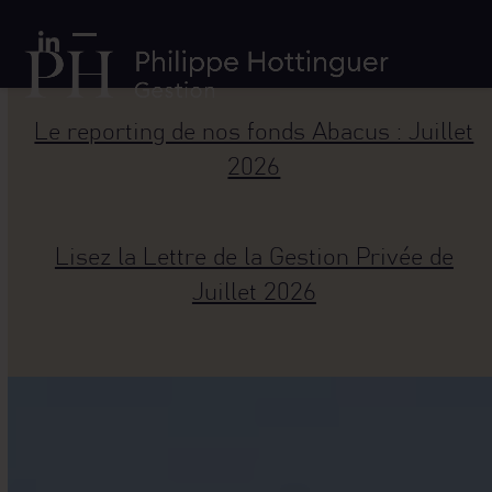
Skip
Panneau de gestion des cookies
to
LinkedIn
Open
Close
content
mobile
mobile
menu
menu
Le reporting de nos fonds Abacus : Juillet
2026
Lisez la Lettre de la Gestion Privée de
Juillet 2026