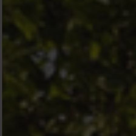
purement indicatif et ne revêtent aucune
valeur précontractuelle ou contractuelle. Ils
pourront être modifiés sans préavis le cas
échéant, conformément à la réglementation
applicable. Ils ne peuvent pas être utilisés
dans un but autre que celui pour lequel ils ont
été conçus et ils ne sont ni reproductibles, ni
transmissibles, en totalité ou en partie, sans
l’autorisation préalable écrite de PHG, laquelle
ne saurait être tenue pour responsable de
l’utilisation qui pourrait être faite de ces
éléments par un tiers.Les informations
contenues dans ce site ne doivent en aucun
cas être interprétées comme étant une offre
d’achat ou de vente d’actions ou de parts dans
un fonds et ne sont en aucun cas destinées à