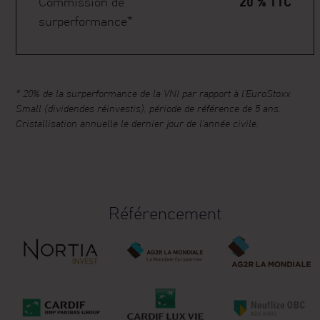
Commission de
20 % TTC
Philippe Hottinguer Gestion est une société de
surperformance*
gestion agréée par l’AMF sous le numéro GP-
11000021.
* 20% de la surperformance de la VNI par rapport à l’EuroStoxx
Small (dividendes réinvestis), période de référence de 5 ans.
Cristallisation annuelle le dernier jour de l’année civile.
Référencement