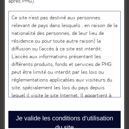
Prospectus
après PHG).
Annexe II FR
Ce site n’est pas destiné aux personnes
relevant de pays dans lesquels , en raison de la
nationalité des personnes, de leur lieu de
Prospectus
Annexe II
résidence ou pour toute autre raison) la
Français
diffusion ou l’accès à ce site est interdit.
L’accès aux informations présentant les
différents produits, fonds et services de PHG
Article 10 FR
peut être limité ou interdit par les lois ou
réglementations applicables aux visiteurs du
site, spécialement les lois du pays depuis
Article 10
lequel il visite le site Internet. Il appartient à
Français
celui-ci de s’informer et de respecter toutes
les lois et réglementations applicables. Les
Je valide les conditions d’utilisation
potentiels produits financiers présentés ne
Rapport Annuel
du site
sont pas enregistrés au titre de lois fédérales