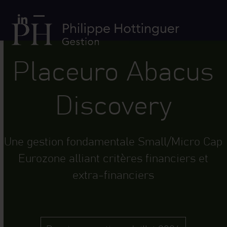
Skip
Panneau de gestion des cookies
to
LinkedIn
Open
Close
content
mobile
mobile
menu
menu
Placeuro Abacus
Discovery
Une gestion fondamentale Small/Micro Cap
Eurozone alliant critères financiers et
extra-financiers