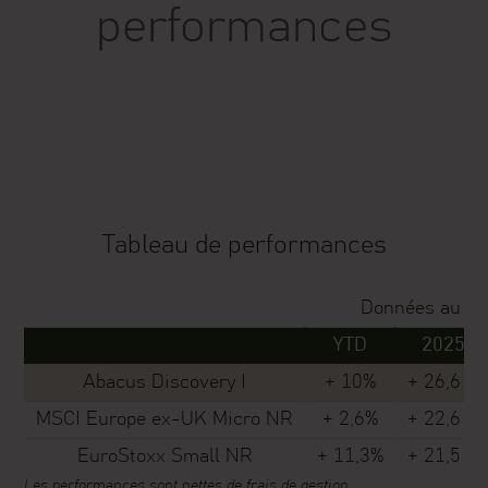
performances
Tableau de performances
Données au 29
YTD
2025
Abacus Discovery I
+ 10%
+ 26,6 %
MSCI Europe ex-UK Micro NR
+ 2,6%
+ 22,6 %
EuroStoxx Small NR
+ 11,3%
+ 21,5 %
Les performances sont nettes de frais de gestion.