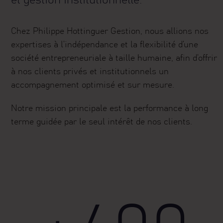
et gestion institutionnelle.
financier de PHG ne pourra être commercialisé
directement ou indirectement aux Etats-Unis
Chez Philippe Hottinguer Gestion, nous allions nos
(y compris sur ses territoires et possessions)
expertises à l’indépendance et la flexibilité d’une
et auprès ou au bénéfice de résidents et
société entrepreneuriale à taille humaine, afin d’offrir
citoyens des Etats-Unis d’Amérique et de «
à nos clients privés et institutionnels un
U.S. Persons ». Cette restriction s’applique
accompagnement optimisé et sur mesure.
également aux résidents et citoyens des
Etats-Unis d’Amérique et aux « U.S. Persons »
Notre mission principale est la performance à long
susceptibles de visualiser ou d’avoir accès à
terme guidée par le seul intérêt de nos clients.
ces informations.Les éléments figurant sur le
site Internet de PHG sont produits à titre
purement indicatif et ne revêtent aucune
valeur précontractuelle ou contractuelle. Ils
pourront être modifiés sans préavis le cas
échéant, conformément à la réglementation
applicable. Ils ne peuvent pas être utilisés