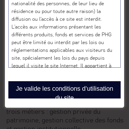
nationalité des personnes, de leur lieu de
résidence ou pour toute autre raison) la
diffusion ou l’accès à ce site est interdit.
L’accès aux informations présentant les
différents produits, fonds et services de PHG
peut être limité ou interdit par les lois ou
réglementations applicables aux visiteurs du
site, spécialement les lois du pays depuis
lequel il visite le site Internet. Il appartient à
celui-ci de s’informer et de respecter toutes
les lois et réglementations applicables. Les
Je valide les conditions d’utilisation
potentiels produits financiers présentés ne
Philippe Hottinguer Gestion a un
du site
sont pas enregistrés au titre de lois fédérales
positionnement simple, concentré sur
américaines sur les valeurs mobilières ou de
trois métiers : gestion privée du
toute autre loi applicable dans les états,
patrimoine, gestion collective des fonds
territoires et possessions des Etats-Unis
d’Amérique. Par conséquent, aucun produit