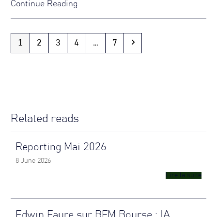
Continue Reading
Page
Page
Page
Page
Page
Next
1
2
3
4
…
7
Related reads
Reporting Mai 2026
8 June 2026
Lire la suite
Edwin Faure sur BFM Bourse : IA,