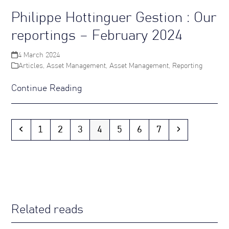
Philippe Hottinguer Gestion : Our
reportings – February 2024
4 March 2024
Articles
,
Asset Management
,
Asset Management
,
Reporting
Continue Reading
Previous
Page
Page
Page
Page
Page
Page
Page
Next
1
2
3
4
5
6
7
Related reads