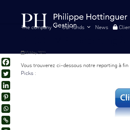
Skip
Cookies management panel
to
content
The company
Our funds
News
Clie
PHCG EMP : Reporting à f
10 May 2021
Vous trouverez ci-dessous notre reporting à fin
Picks
: