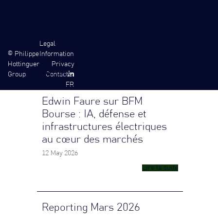
Legal
©
Philippe
Information
Hottinguer
Privacy
Related reads
Group
Contact
FR
Edwin Faure sur BFM
Bourse : IA, défense et
infrastructures électriques
au cœur des marchés
12 May 2026
Lire la suite
Reporting Mars 2026