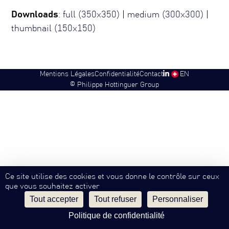
Downloads
:
full (350x350)
|
medium (300x300)
|
thumbnail (150x150)
Mentions Légales
Confidentialité
Contact
SW
EN
©
Philippe Hottinguer Group
Ce site utilise des cookies et vous donne le contrôle sur ceux
que vous souhaitez activer
Tout accepter
Tout refuser
Personnaliser
Politique de confidentialité