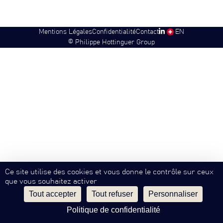
Mentions Légales
Confidentialité
Contact
SW
EN
©
Philippe Hottinguer Group
Ce site utilise des cookies et vous donne le contrôle sur ceux
que vous souhaitez activer
Tout accepter
Tout refuser
Personnaliser
Politique de confidentialité