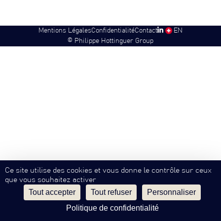
Mentions Légales
Confidentialité
Contact
SW
EN
©
Philippe Hottinguer Group
Ce site utilise des cookies et vous donne le contrôle sur ceux
que vous souhaitez activer
Tout accepter
Tout refuser
Personnaliser
Politique de confidentialité