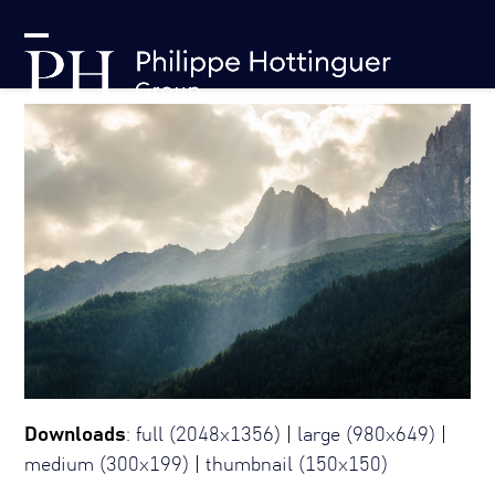
Skip
Panneau de gestion des cookies
to
Open
Close
content
mobile
mobile
menu
menu
Downloads
:
full (2048x1356)
|
large (980x649)
|
medium (300x199)
|
thumbnail (150x150)