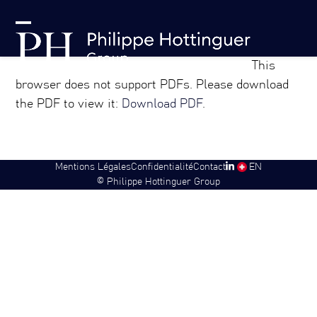
Skip
Panneau de gestion des cookies
to
Open
Close
content
mobile
mobile
This
menu
menu
browser does not support PDFs. Please download
the PDF to view it:
Download PDF
.
Mentions Légales
Confidentialité
Contact
SW
EN
©
Philippe Hottinguer Group