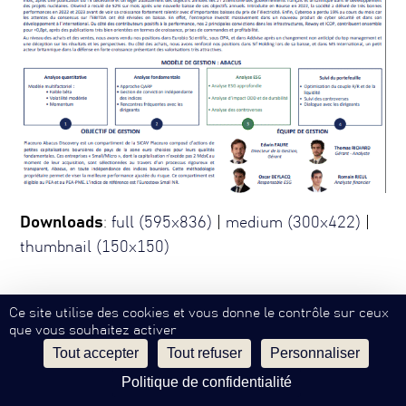
Downloads
:
full (595x836)
|
medium (300x422)
|
thumbnail (150x150)
Ce site utilise des cookies et vous donne le contrôle sur ceux
Mentions Légales
Confidentialité
Contact
SW
EN
que vous souhaitez activer
©
Philippe Hottinguer Group
Tout accepter
Tout refuser
Personnaliser
Politique de confidentialité