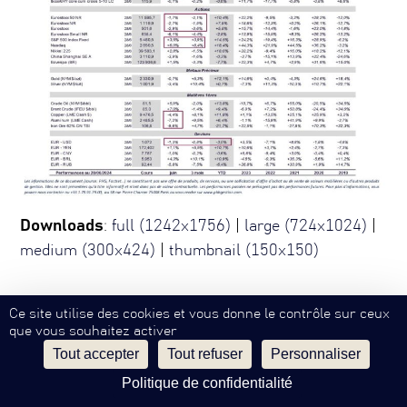
Downloads
:
full (1242x1756)
|
large (724x1024)
|
medium (300x424)
|
thumbnail (150x150)
Ce site utilise des cookies et vous donne le contrôle sur ceux
que vous souhaitez activer
Mentions Légales
Confidentialité
Contact
SW
EN
©
Philippe Hottinguer Group
Tout accepter
Tout refuser
Personnaliser
Politique de confidentialité