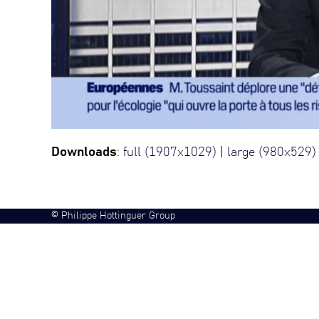
Downloads
:
full (1907x1029)
|
large (980x529)
©
Philippe Hottinguer Group