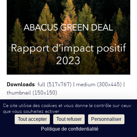
Downloads
:
full (517x767)
|
medium (300x445)
|
thumbnail (150x150)
Ce site utilise des cookies et vous donne le contrôle sur ceux
que vous souhaitez activer
Tout accepter
Tout refuser
Personnaliser
Mentions Légales
Confidentialité
Contact
SW
EN
©
Philippe Hottinguer Group
Politique de confidentialité