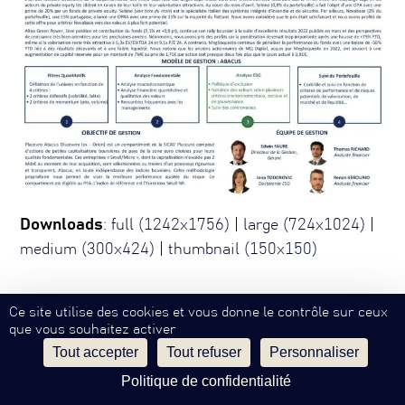
Downloads
:
full (1242x1756)
|
large (724x1024)
|
medium (300x424)
|
thumbnail (150x150)
Ce site utilise des cookies et vous donne le contrôle sur ceux
que vous souhaitez activer
Mentions Légales
Confidentialité
Contact
SW
EN
©
Philippe Hottinguer Group
Tout accepter
Tout refuser
Personnaliser
Politique de confidentialité