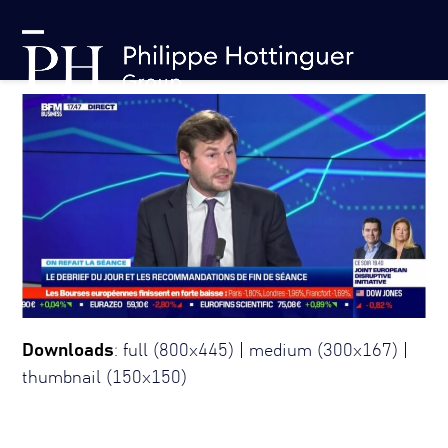
Skip
Panneau de gestion des cookies
to
Open
Close
content
mobile
mobile
menu
menu
Downloads
:
full (800x445)
|
medium (300x167)
|
thumbnail (150x150)