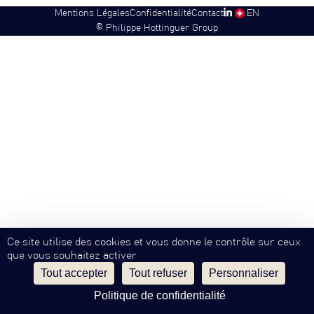
Mentions Légales
Confidentialité
Contact
SW
EN
©
Philippe Hottinguer Group
Ce site utilise des cookies et vous donne le contrôle sur ceux
que vous souhaitez activer
Tout accepter
Tout refuser
Personnaliser
Politique de confidentialité