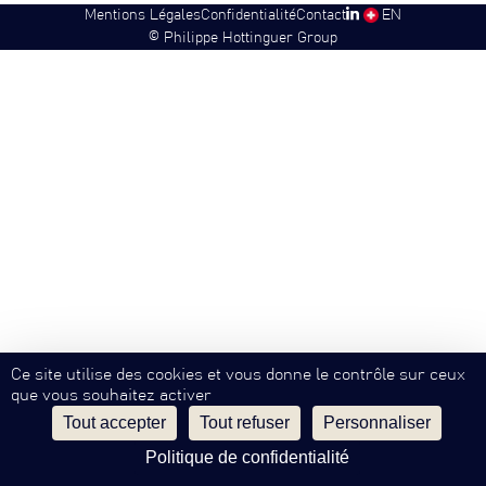
Mentions Légales
Confidentialité
Contact
SW
EN
©
Philippe Hottinguer Group
Ce site utilise des cookies et vous donne le contrôle sur ceux
que vous souhaitez activer
Tout accepter
Tout refuser
Personnaliser
Politique de confidentialité