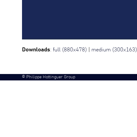
Downloads
:
full (880x478)
|
medium (300x163)
©
Philippe Hottinguer Group