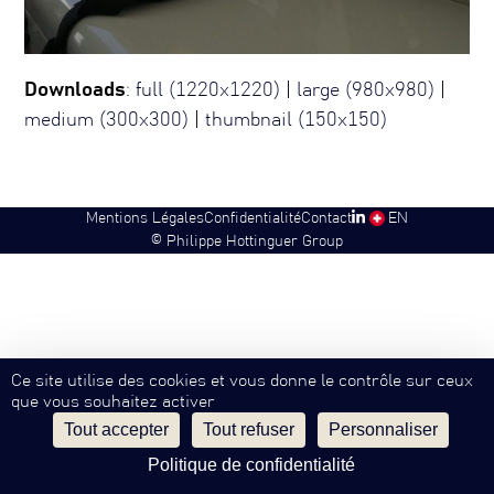
Downloads
:
full (1220x1220)
|
large (980x980)
|
medium (300x300)
|
thumbnail (150x150)
Mentions Légales
Confidentialité
Contact
SW
EN
©
Philippe Hottinguer Group
Ce site utilise des cookies et vous donne le contrôle sur ceux
que vous souhaitez activer
Tout accepter
Tout refuser
Personnaliser
Politique de confidentialité