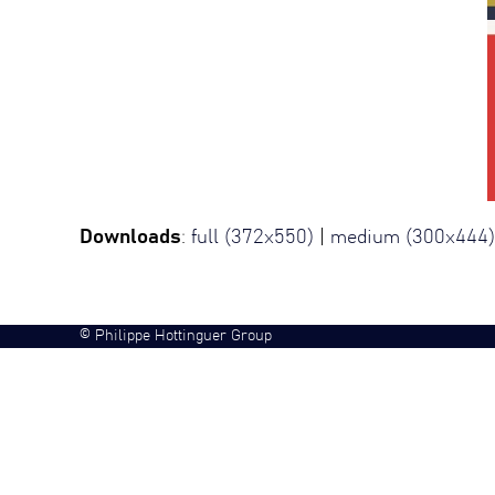
Downloads
:
full (372x550)
|
medium (300x444)
©
Philippe Hottinguer Group