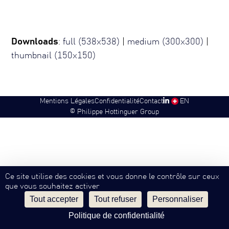
Downloads
:
full (538x538)
|
medium (300x300)
|
thumbnail (150x150)
Mentions Légales
Confidentialité
Contact
SW
EN
©
Philippe Hottinguer Group
Ce site utilise des cookies et vous donne le contrôle sur ceux
que vous souhaitez activer
Tout accepter
Tout refuser
Personnaliser
Politique de confidentialité