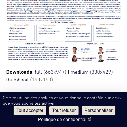
Downloads
:
full (663x947)
|
medium (300x429)
|
thumbnail (150x150)
Ce site utilise des cookies et vous donne le contrôle sur ceux
que vous souhaitez activer
Mentions Légales
Confidentialité
Contact
SW
EN
Tout accepter
Tout refuser
Personnaliser
©
Philippe Hottinguer Group
Politique de confidentialité