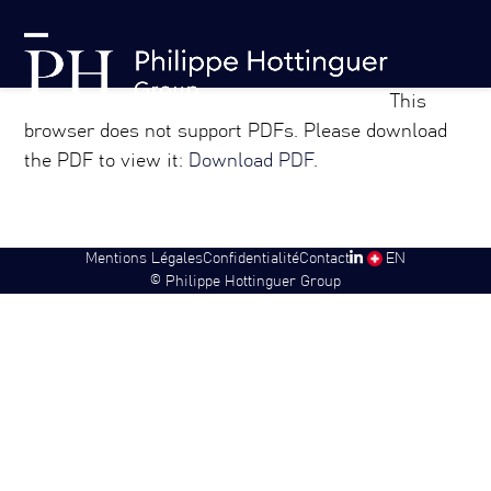
Skip
Panneau de gestion des cookies
to
Open
Close
content
mobile
mobile
This
menu
menu
browser does not support PDFs. Please download
the PDF to view it:
Download PDF
.
Mentions Légales
Confidentialité
Contact
SW
EN
©
Philippe Hottinguer Group