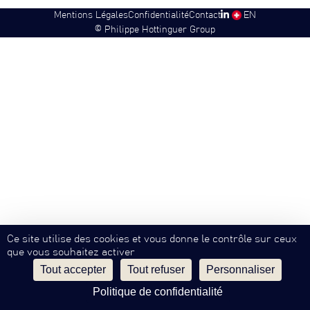
Mentions Légales
Confidentialité
Contact
SW
EN
©
Philippe Hottinguer Group
Ce site utilise des cookies et vous donne le contrôle sur ceux
que vous souhaitez activer
Tout accepter
Tout refuser
Personnaliser
Politique de confidentialité