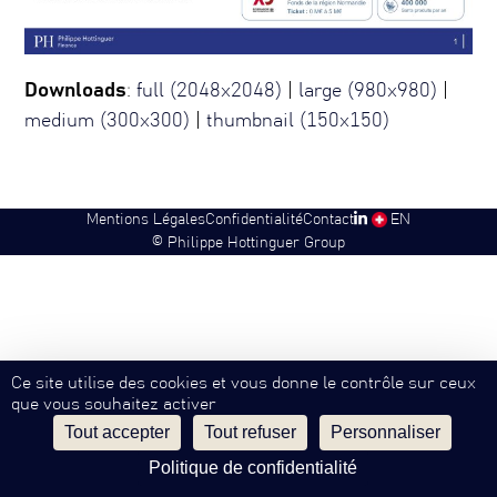
Downloads
:
full (2048x2048)
|
large (980x980)
|
medium (300x300)
|
thumbnail (150x150)
Mentions Légales
Confidentialité
Contact
SW
EN
©
Philippe Hottinguer Group
Ce site utilise des cookies et vous donne le contrôle sur ceux
que vous souhaitez activer
Tout accepter
Tout refuser
Personnaliser
Politique de confidentialité